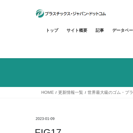
コ
ナ
ン
ビ
テ
ゲ
ン
ー
トップ
サイト概要
記事
データベー
ツ
シ
へ
ョ
ス
ン
キ
に
ッ
移
プ
動
HOME
更新情報一覧
世界最大級のゴム・プラ
2023-01-09
FIG17