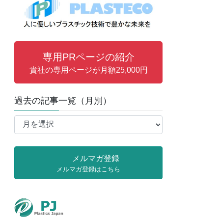
専用PRページの紹介
貴社の専用ページが月額25,000円
過去の記事一覧（月別）
過
去
の
記
メルマガ登録
事
メルマガ登録はこちら
一
覧
（月
別）