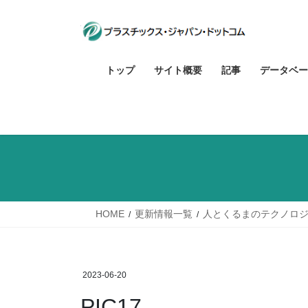
コ
ナ
ン
ビ
テ
ゲ
ン
ー
トップ
サイト概要
記事
データベー
ツ
シ
へ
ョ
ス
ン
キ
に
ッ
移
プ
動
HOME
更新情報一覧
人とくるまのテクノロジー
2023-06-20
PIC17