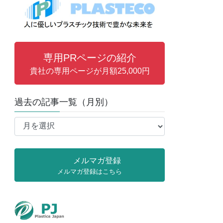
専用PRページの紹介
貴社の専用ページが月額25,000円
過去の記事一覧（月別）
過
去
の
記
メルマガ登録
事
メルマガ登録はこちら
一
覧
（月
別）