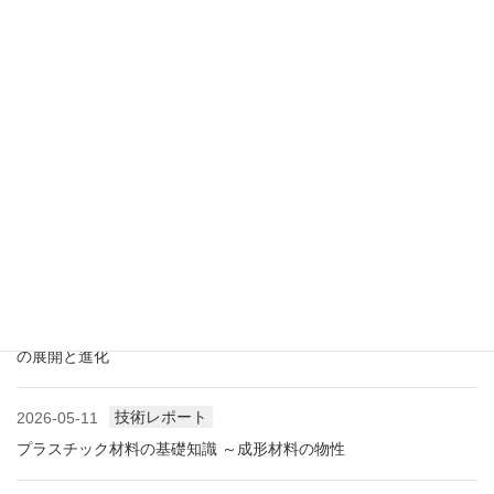
アメリカ成形業界状況（2026.07) ―雑誌から垣間見る―
展示会情報
2026-07-18
展示会レポート 人とくるまのテクノロジー展2026 YOKOHAMA
に見る自動車用プラスチック材料・樹脂部品の動向
業界情報
2026-06-10
アメリカ成形業界状況（2026.06) ―雑誌から垣間見る―
展示会情報
2026-06-09
展示会レポート NEW環境展2026 プラスチックリサイクル技術
の展開と進化
技術レポート
2026-05-11
プラスチック材料の基礎知識 ～成形材料の物性