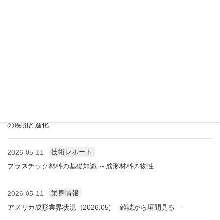
展示会情報
2026-07-18
展示会レポート 人とくるまのテクノロジー展2026 YOKOHAMA
に見る自動車用プラスチック材料・樹脂部品の動向
業界情報
2026-06-10
アメリカ成形業界状況（2026.06) ―雑誌から垣間見る―
展示会情報
2026-06-09
展示会レポート NEW環境展2026 プラスチックリサイクル技術
の展開と進化
技術レポート
2026-05-11
プラスチック材料の基礎知識 ～成形材料の物性
業界情報
2026-05-11
アメリカ成形業界状況（2026.05) ―雑誌から垣間見る―