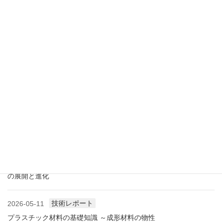
業界情報
2026-07-18
アメリカ成形業界状況（2026.07) ―雑誌から垣間見る―
展示会情報
2026-07-18
展示会レポート 人とくるまのテクノロジー展2026 YOKOHAMA
に見る自動車用プラスチック材料・樹脂部品の動向
業界情報
2026-06-10
アメリカ成形業界状況（2026.06) ―雑誌から垣間見る―
展示会情報
2026-06-09
展示会レポート NEW環境展2026 プラスチックリサイクル技術
の展開と進化
技術レポート
2026-05-11
プラスチック材料の基礎知識 ～成形材料の物性