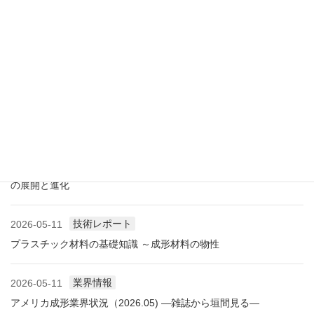
展示会情報
2026-07-18
展示会レポート 人とくるまのテクノロジー展2026 YOKOHAMA
に見る自動車用プラスチック材料・樹脂部品の動向
業界情報
2026-06-10
アメリカ成形業界状況（2026.06) ―雑誌から垣間見る―
展示会情報
2026-06-09
展示会レポート NEW環境展2026 プラスチックリサイクル技術
の展開と進化
技術レポート
2026-05-11
プラスチック材料の基礎知識 ～成形材料の物性
業界情報
2026-05-11
アメリカ成形業界状況（2026.05) ―雑誌から垣間見る―