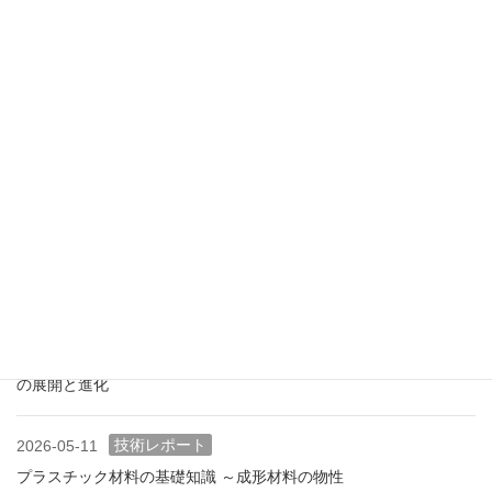
業界情報
2026-07-18
アメリカ成形業界状況（2026.07) ―雑誌から垣間見る―
展示会情報
2026-07-18
展示会レポート 人とくるまのテクノロジー展2026 YOKOHAMA
に見る自動車用プラスチック材料・樹脂部品の動向
業界情報
2026-06-10
アメリカ成形業界状況（2026.06) ―雑誌から垣間見る―
展示会情報
2026-06-09
展示会レポート NEW環境展2026 プラスチックリサイクル技術
の展開と進化
技術レポート
2026-05-11
プラスチック材料の基礎知識 ～成形材料の物性