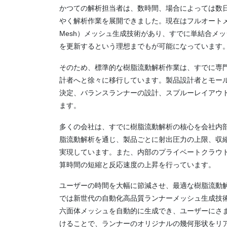
かつての解析担当者は、数時間、場合によっては数
やく解析作業を展開できました。現在はフルオートメーション
Mesh）メッシュ生成技術があり、すでに単結合メ
を更新するという理想までもが可能になっています
そのため、標準的な樹脂流動解析作業は、すでに専門
計者へと徐々に移行しています。製品設計者とモー
決定、バランスランナーの設計、スプルーレイアウ
ます。
多くの会社は、すでに樹脂流動解析の核心を会社内
脂流動解析を通じ、製品ごとに射出圧力の上限、収
実現しています。また、内部のプライベートクラウ
算時間の短縮と反応速度の上昇を行っています。
ユーザーの時間を大幅に節減させ、最適な樹脂流動解析の
では新世代の自動化高品質ランナーメッシュ生成技
六面体メッシュを自動的に生成でき、ユーザーにさ
けることで、ランナーのオリジナルの幾何形状をリ