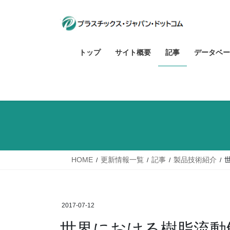
コ
ナ
ン
ビ
テ
ゲ
ン
ー
トップ
サイト概要
記事
データベー
ツ
シ
へ
ョ
ス
ン
キ
に
ッ
移
プ
動
HOME
更新情報一覧
記事
製品技術紹介
2017-07-12
世界における樹脂流動