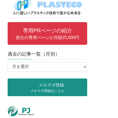
専用PRページの紹介
貴社の専用ページが月額25,000円
過去の記事一覧（月別）
過
去
の
記
メルマガ登録
事
メルマガ登録はこちら
一
覧
（月
別）