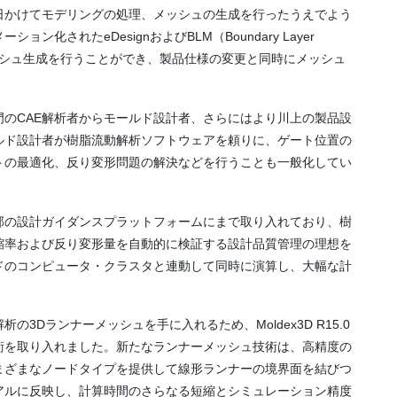
日かけてモデリングの処理、メッシュの生成を行ったうえでよう
化されたeDesignおよびBLM（Boundary Layer
ッシュ生成を行うことができ、製品仕様の変更と同時にメッシュ
。
のCAE解析者からモールド設計者、さらにはより川上の製品設
ルド設計者が樹脂流動解析ソフトウェアを頼りに、ゲート位置の
トの最適化、反り変形問題の解決などを行うことも一般化してい
部の設計ガイダンスプラットフォームにまで取り入れており、樹
縮率および反り変形量を自動的に検証する設計品質管理の理想を
ドのコンピュータ・クラスタと連動して同時に演算し、大幅な計
3Dランナーメッシュを手に入れるため、Moldex3D R15.0
術を取り入れました。新たなランナーメッシュ技術は、高精度の
まざまなノードタイプを提供して線形ランナーの境界面を結びつ
アルに反映し、計算時間のさらなる短縮とシミュレーション精度