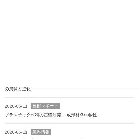
展示会情報
2026-07-18
展示会レポート 人とくるまのテクノロジー展2026 YOKOHAMA
に見る自動車用プラスチック材料・樹脂部品の動向
業界情報
2026-06-10
アメリカ成形業界状況（2026.06) ―雑誌から垣間見る―
展示会情報
2026-06-09
展示会レポート NEW環境展2026 プラスチックリサイクル技術
の展開と進化
技術レポート
2026-05-11
プラスチック材料の基礎知識 ～成形材料の物性
業界情報
2026-05-11